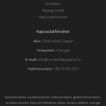
Munkáim
Bejegyzések
Kapcsolatfelvétel
Kapcsolatfelvétel
Név:
Török Attila Gáspár
Település:
Csenger
E-mail:
info@torokattilagaspar.hu
Telefonszám:
+36 70 616 1201
épületasztalos, asztalosmester, bútorasztalos, gyakorlott asztalos,
asztalos munka, helyszíni felmérés, bútor, terasz, előtető,
csenger