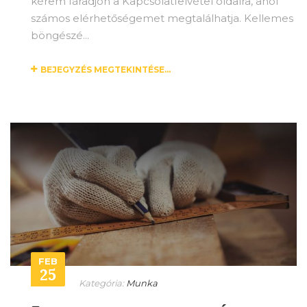
kérem fáradjon a Kapcsolatfelvétel oldalra, ahol
számos elérhetőségemet megtalálhatja. Kellemes
böngészé...
BEJEGYZÉS MEGTEKINTÉSE...
FEB
25
Kategória:
Munka