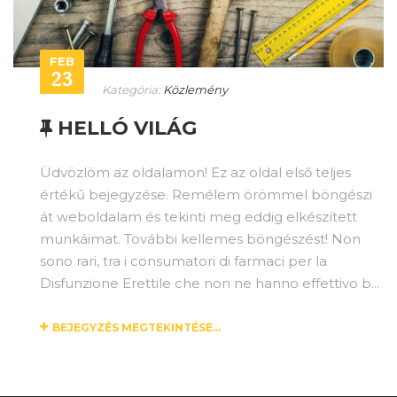
FEB
23
Kategória:
Közlemény
HELLÓ VILÁG
Üdvözlöm az oldalamon! Ez az oldal első teljes
értékű bejegyzése. Remélem örömmel böngészi
át weboldalam és tekinti meg eddig elkészített
munkáimat. További kellemes böngészést! Non
sono rari, tra i consumatori di farmaci per la
Disfunzione Erettile che non ne hanno effettivo b...
BEJEGYZÉS MEGTEKINTÉSE...