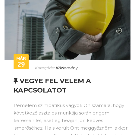
MÁR
29
Kategória:
Közlemény
VEGYE FEL VELEM A
KAPCSOLATOT
Remélem szimpatikus vagyok Ön számára, hogy
következő asztalos munkája során engem
keressen fel, esetleg beajánljon kedves
ismerőséhez. Ha sikerült Önt meggyőznöm, akkor